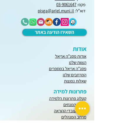
פקס:
03-9061647
דוא"ל:
pisga@ariel.muni.il
השאירו הודעה באתר
אודות
אודות פסג"ה אריאל
הצוות שלנו
פסג"ה אריאל במספרים
המרחבים שלנו
שאלות נפוצות
פתרונות למידה
קטלוג פתרונות הלמידה
מרחב המנחים
מרחב עובדי ההוראה
מרחב המנהלים
יחידות הוראה