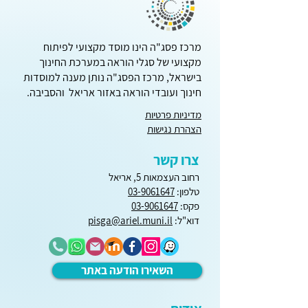
מרכז פסג"ה הינו מוסד מקצועי לפיתוח
המצאות ישראליות - משחק
מקצועי של סגלי הוראה במערכת החינוך
כיתתי
בישראל, מרכז הפסג"ה נותן מענה למוסדות
חינוך ועובדי הוראה באזור אריאל והסביבה.
מדיניות פרטיות
הצהרת נגישות
צרו קשר
רחוב העצמאות 5, אריאל
טלפון:
03-9061647
פקס:
03-9061647
דוא"ל:
pisga@ariel.muni.il
השאירו הודעה באתר