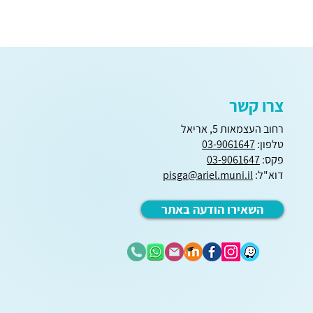
צרו קשר
רחוב העצמאות 5, אריאל
טלפון:
03-9061647
פקס:
03-9061647
דוא"ל:
pisga@ariel.muni.il
השאירו הודעה באתר