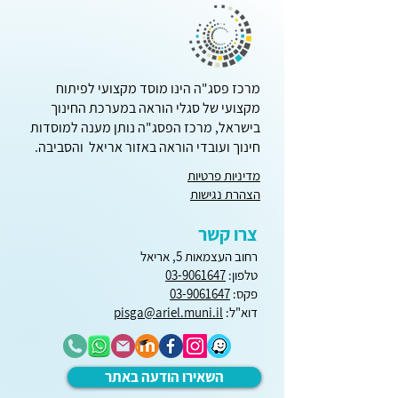
טיפ למורה החדש - 12
מרכז פסג"ה הינו מוסד מקצועי לפיתוח
מקצועי של סגלי הוראה במערכת החינוך
בישראל, מרכז הפסג"ה נותן מענה למוסדות
חינוך ועובדי הוראה באזור אריאל והסביבה.
מדיניות פרטיות
הצהרת נגישות
צרו קשר
רחוב העצמאות 5, אריאל
טלפון:
03-9061647
פקס:
03-9061647
דוא"ל:
pisga@ariel.muni.il
השאירו הודעה באתר