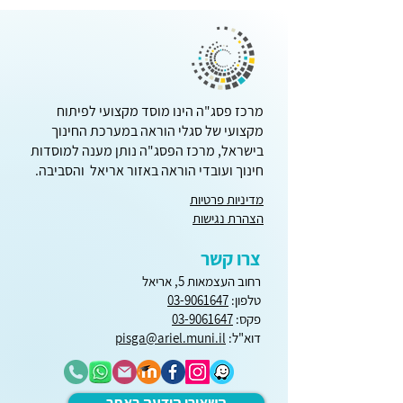
טיפ למורה החדש - 12
מרכז פסג"ה הינו מוסד מקצועי לפיתוח
מקצועי של סגלי הוראה במערכת החינוך
בישראל, מרכז הפסג"ה נותן מענה למוסדות
חינוך ועובדי הוראה באזור אריאל והסביבה.
מדיניות פרטיות
הצהרת נגישות
צרו קשר
רחוב העצמאות 5, אריאל
טלפון:
03-9061647
פקס:
03-9061647
דוא"ל:
pisga@ariel.muni.il