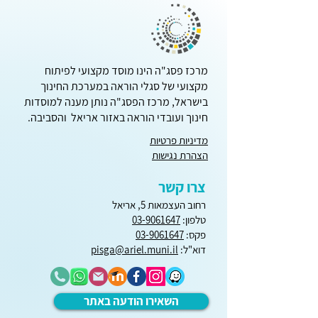
מרכז פסג"ה הינו מוסד מקצועי לפיתוח
קוד אתי בשימוש בבינה
מקצועי של סגלי הוראה במערכת החינוך
מלאכותית
בישראל, מרכז הפסג"ה נותן מענה למוסדות
חינוך ועובדי הוראה באזור אריאל והסביבה.
מדיניות פרטיות
הצהרת נגישות
צרו קשר
רחוב העצמאות 5, אריאל
טלפון:
03-9061647
פקס:
03-9061647
דוא"ל:
pisga@ariel.muni.il
השאירו הודעה באתר